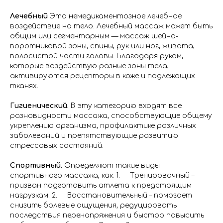
Лечебный
Это немедикаментозное лечебное
воздействие на тело. Лечебный массаж может быть
общим или сегментарным — массаж шейно-
воротниковой зоны, спины, рук или ног, живота,
волосистой части головы. Благодаря рукам,
которые воздействую разные зоны тела,
активируются рецепторы в коже и подлежащих
тканях.
Гигиенический.
В эту категорию входят все
разновидности массажа, способствующие общему
укреплению организма, профилактике различных
заболеваний и препятствующие развитию
стрессовых состояний.
Спортивный.
Определяют такие виды
спортивного массажа, как: 1. Тренировочный –
призван подготовить атлета к предстоящим
нагрузкам. 2. Восстановительный – помогает
снизить болевые ощущения, редуцировать
последствия перенапряжения и быстро повысить