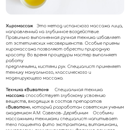
Хиромассаж
Это метод испанского массажа лица,
направленный на глубинное воздействие.
Правильно выполненная ручная техника избавляет
от эстетических несовершенств. Особые приемы
хиромассажа позволяют обрести природную
красоту. Во время процедуры мастер выполняет
работу
предплечьями, кистями рук. Специалист применяет
технику мануального, классического и
моделирующего массажа.
Техника «Виватон»
Специальная техника
массажа
способствует глубокому усвоению
веществ, входящих в состав препаратов
«
Виватон
», который разработан советским ученым
академиком А.М. Савелов- Дерябиным Особыми
массажными техниками специалист напитывает
тело пациента фито экстрактами, витаминами,