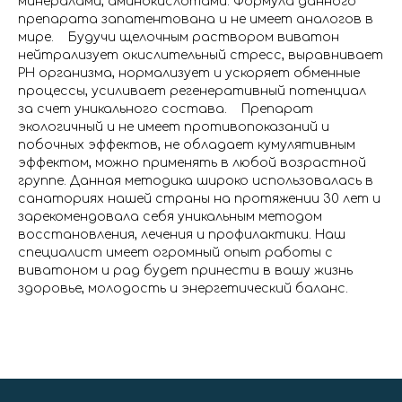
минералами, аминокислотами. Формула данного
препарата запатентована и не имеет аналогов в
мире. Будучи щелочным раствором виватон
нейтрализует окислительный стресс, выравнивает
РН организма, нормализует и ускоряет обменные
процессы, усиливает регенеративный потенциал
за счет уникального состава. Препарат
экологичный и не имеет противопоказаний и
побочных эффектов, не обладает кумулятивным
эффектом, можно применять в любой возрастной
группе. Данная методика широко использовалась в
санаториях нашей страны на протяжении 30 лет и
зарекомендовала себя уникальным методом
восстановления, лечения и профилактики. Наш
специалист имеет огромный опыт работы с
виватоном и рад будет принести в вашу жизнь
здоровье, молодость и энергетический баланс.