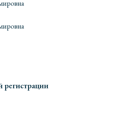
имировна
имировна
й регистрации