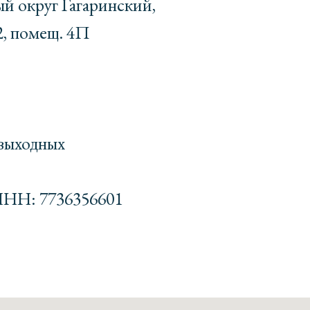
ый округ Гагаринский,
2, помещ. 4П
 выходных
ИНН: 7736356601